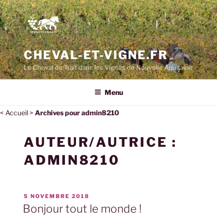
Aller
au
contenu
principal
CHEVAL-ET-VIGNE.FR
Le Cheval de Trait dans les Vignes de Nouvelle Aquitaine
Menu
<
Accueil
>
Archives pour admin8210
AUTEUR/AUTRICE :
ADMIN8210
PUBLIÉ
5 NOVEMBRE 2018
LE
Bonjour tout le monde !