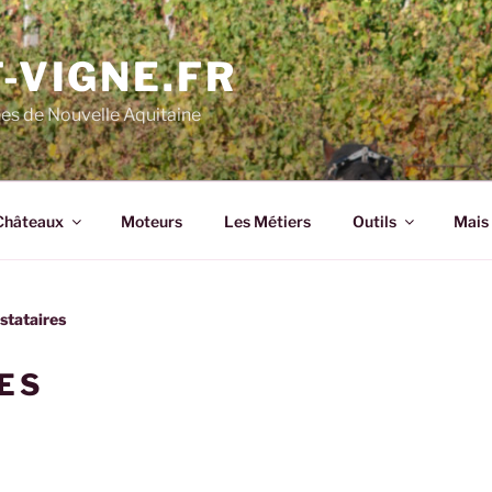
-VIGNE.FR
nes de Nouvelle Aquitaine
Châteaux
Moteurs
Les Métiers
Outils
Mais 
stataires
ES