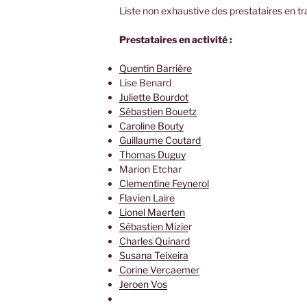
Liste non exhaustive des prestataires en tra
Prestataires en activité :
Quentin Barrière
Lise Benard
Juliette Bourdot
Sébastien Bouetz
Caroline Bouty
Guillaume Coutard
Thomas Duguy
Marion Etchar
Clementine Feynerol
Flavien Laire
Lionel Maerten
Sébastien Mizie
r
Charles Quinard
Susana Teixeira
Corine Vercaemer
Jeroen Vos