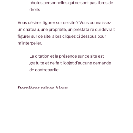
photos personnelles qui ne sont pas libres de
droits
Vous désirez figurer sur ce site ?
Vous connaissez
un château, une propriété, un prestataire qui devrait
figurer sur ce site, alors cliquez ci dessous pour
m’interpeller.
La citation et la présence sur ce site est
gratuite et ne fait l’objet d’aucune demande
de contrepartie.
Dernières mises à jour
05/03/2026 – Mise en ligne de la page
Berliquet
et
de ses galeries
14/02/2026 – Mise en ligne de la page «
Parc
Public
«
10/02/2026 – Mise en ligne des pages et galeries
Cheval Forestier