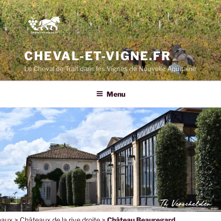
CHEVAL-ET-VIGNE.FR
Le Cheval de Trait dans les Vignes de Nouvelle Aquitaine
Menu
eaux
>
Châteaux de la rive droite
>
Château Beauregard