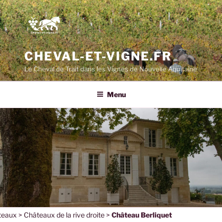
CHEVAL-ET-VIGNE.FR
Le Cheval de Trait dans les Vignes de Nouvelle Aquitaine
Menu
teaux
>
Châteaux de la rive droite
>
Château Berliquet