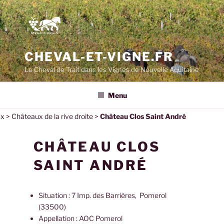
CHEVAL-ET-VIGNE.FR
Le Cheval de Trait dans les Vignes de Nouvelle Aquitaine
Menu
ux
>
Châteaux de la rive droite
>
Château Clos Saint André
CHÂTEAU CLOS
SAINT ANDRÉ
Situation : 7 Imp. des Barrières, Pomerol
(33500)
Appellation : AOC Pomerol