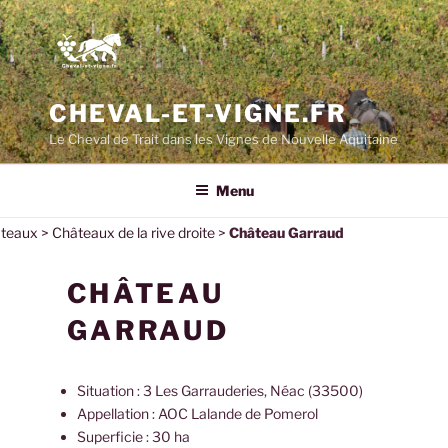
CHEVAL-ET-VIGNE.FR
Le Cheval de Trait dans les Vignes de Nouvelle Aquitaine
Menu
teaux
>
Châteaux de la rive droite
>
Château Garraud
CHÂTEAU
GARRAUD
Situation : 3 Les Garrauderies, Néac (33500)
Appellation : AOC Lalande de Pomerol
Superficie : 30 ha