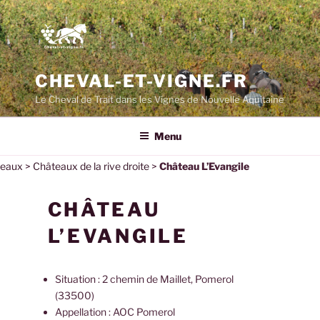
CHEVAL-ET-VIGNE.FR
Le Cheval de Trait dans les Vignes de Nouvelle Aquitaine
Menu
teaux
>
Châteaux de la rive droite
>
Château L’Evangile
CHÂTEAU
L’EVANGILE
Situation : 2 chemin de Maillet, Pomerol
(33500)
Appellation : AOC Pomerol