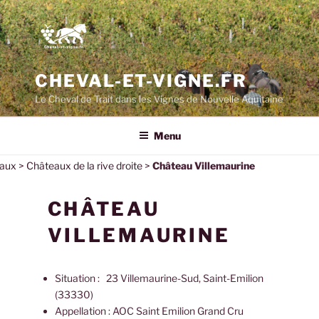
CHEVAL-ET-VIGNE.FR
Le Cheval de Trait dans les Vignes de Nouvelle Aquitaine
Menu
aux
>
Châteaux de la rive droite
>
Château Villemaurine
CHÂTEAU
VILLEMAURINE
Situation :
23 Villemaurine-Sud, Saint-Emilion
(33330)
Appellation : AOC Saint Emilion Grand Cru