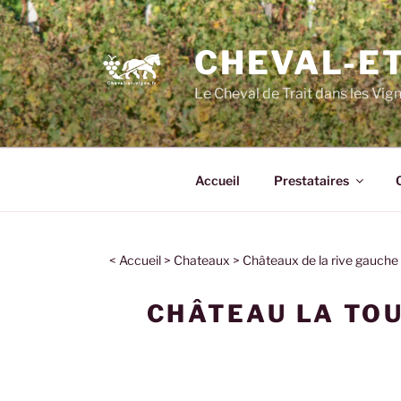
CHEVAL-ET
Le Cheval de Trait dans les Vig
Accueil
Prestataires
<
Accueil
>
Chateaux
>
Châteaux de la rive gauche
CHÂTEAU LA TO