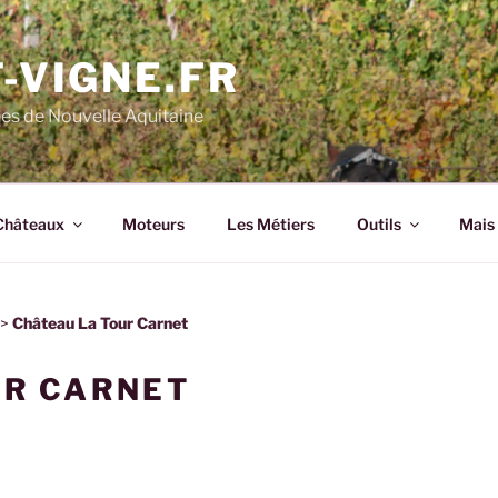
-VIGNE.FR
nes de Nouvelle Aquitaine
Châteaux
Moteurs
Les Métiers
Outils
Mais 
>
Château La Tour Carnet
UR CARNET