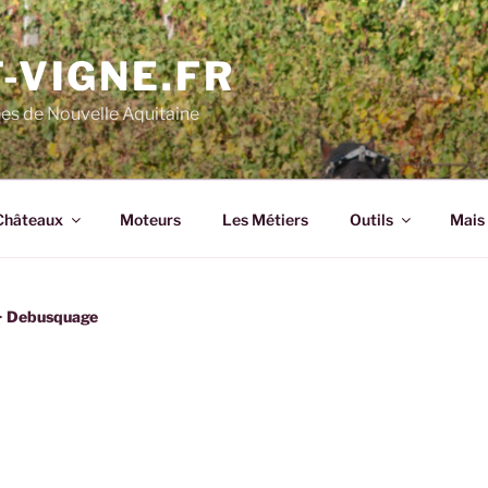
-VIGNE.FR
nes de Nouvelle Aquitaine
Châteaux
Moteurs
Les Métiers
Outils
Mais 
>
Debusquage