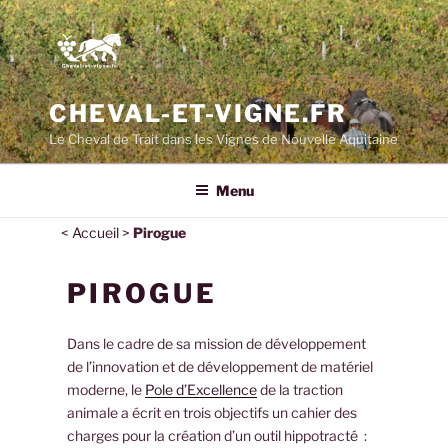
Aller
au
contenu
principal
CHEVAL-ET-VIGNE.FR
Le Cheval de Trait dans les Vignes de Nouvelle Aquitaine
Menu
<
Accueil
>
Pirogue
PIROGUE
Dans le cadre de sa mission de développement
de l’innovation et de développement de matériel
moderne, le
Pole d’Excellence
de la traction
animale a écrit en trois objectifs un cahier des
charges pour la création d’un outil hippotracté :