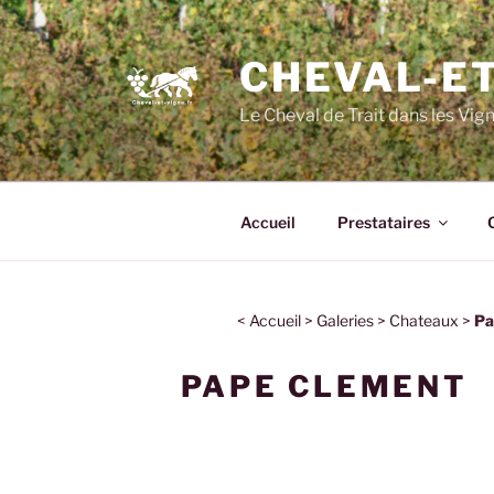
CHEVAL-ET
Le Cheval de Trait dans les Vig
Accueil
Prestataires
<
Accueil
>
Galeries
>
Chateaux
>
Pa
PAPE CLEMENT